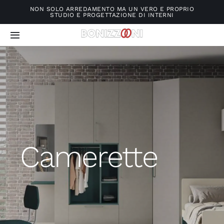
Salta
NON SOLO ARREDAMENTO MA UN VERO E PROPRIO
STUDIO E PROGETTAZIONE DI INTERNI
al
contenuto
Toggle
Navigation
Home
Chi siamo
Arredamenti
Camerette
Materassi e reti
Servizi
Contatti