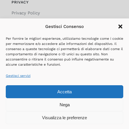
PRIVACY
Privacy Policy
Cookie Policy
Gestisci Consenso
Social Media Policy
Per fornire le migliori esperienze, utilizziamo tecnologie come i cookie
per memorizzare e/o accedere alle informazioni del dispositivo. Il
Privacy Clienti
consenso a queste tecnologie ci permetterà di elaborare dati come il
comportamento di navigazione o ID unici su questo sito. Non
Privacy Fornitori
acconsentire o ritirare il consenso può influire negativamente su
alcune caratteristiche e funzioni.
Privacy Candidati CV
Gestisci servizi
Accetta
© Copyright 2024 | Bonizzoni Arredamenti di Bonizzoni Rossana
– P.IVA 02674520180 | C.F. BNZRSN62S58G639U | All Rights
Nega
Reserved | Powered by
Way Solutions
Visualizza le preferenze