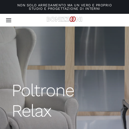
Salta
NON SOLO ARREDAMENTO MA UN VERO E PROPRIO
STUDIO E PROGETTAZIONE DI INTERNI
al
contenuto
Toggle
Navigation
Home
Chi siamo
Arredamenti
Poltrone
Materassi e reti
Relax
Servizi
Contatti